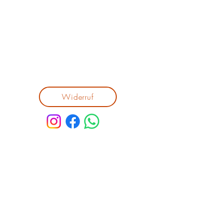
Stellenangebote
Impressum
AGB
Widerrufsbelehrung
Liefer- und Zahlungsbedingungen
Datenschutz
Widerruf
Service
Mein Konto
Bestellungen
Warenkorb
Leistungen
Anfrage