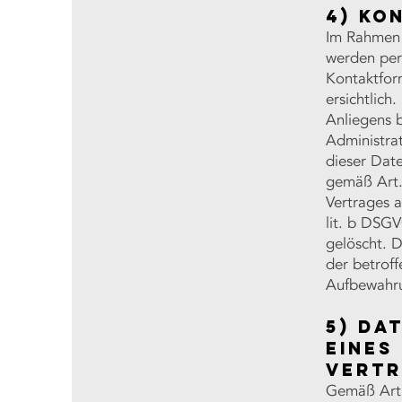
4) Ko
Im Rahmen 
werden per
Kontaktfor
ersichtlich
Anliegens 
Administra
dieser Date
gemäß Art. 
Vertrages a
lit. b DSG
gelöscht. D
der betroff
Aufbewahru
5) Da
eines
Vert
Gemäß Art.