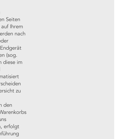
g
en Seiten
 auf Ihrem
werden nach
eder
 Endgerät
en (sog.
n diese im
d
atisiert
rscheiden
rsicht zu
en den
n Warenkorbs
uns
 erfolgt
hführung