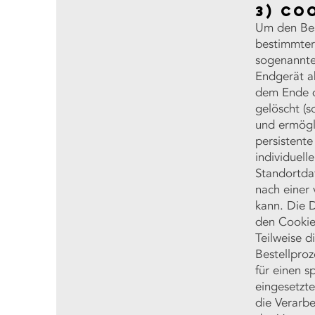
3) Co
Um den Bes
bestimmter
sogenannte 
Endgerät a
dem Ende d
gelöscht (s
und ermögl
persistent
individuel
Standortda
nach einer
kann. Die 
den Cookie
Teilweise 
Bestellproz
für einen s
eingesetzt
die Verarb