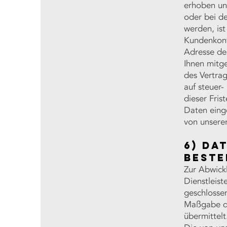
erhoben und
oder bei d
werden, ist
Kundenkonto
Adresse de
Ihnen mitg
des Vertra
auf steuer-
dieser Fris
Daten eing
von unsere
6) Da
Beste
Zur Abwick
Dienstleist
geschlossen
Maßgabe de
übermittelt