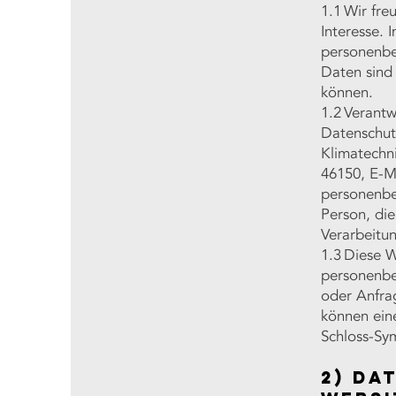
1.1 Wir fre
Interesse.
personenbe
Daten sind 
können.
1.2 Verantw
Datenschut
Klimatechni
46150, E-M
personenbez
Person, di
Verarbeitu
1.3 Diese 
personenbez
oder Anfrag
können ein
Schloss-Sym
2) Da