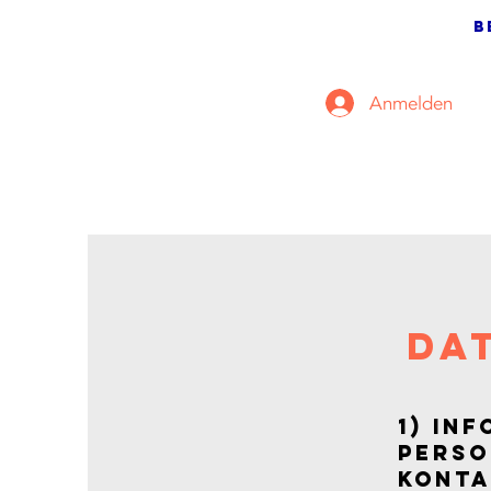
B
Anmelden
Da
1) In
perso
Konta