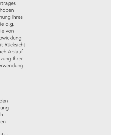
rtrages
rhoben
hung Ihres
ie o.g.
ie von
Abwicklung
t Rücksicht
ach Ablauf
tzung Ihrer
verwendung
nden
rung
ch
ten