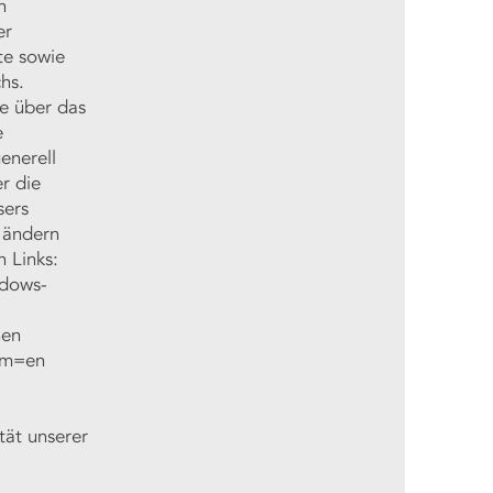
n
er
te sowie
hs.
ie über das
e
enerell
r die
sers
n ändern
n Links:
ndows-
nen
rm=en
tät unserer