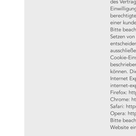
des Vertrag
Einwilligu
berechtigte
einer kunde
Bitte beach
Setzen von
entscheide
ausschließe
Cookie-Eins
beschrieben
können. Die
Internet Ex
internet-e
Firefox: ht
Chrome: ht
Safari: htt
Opera: htt
Bitte beach
Website ei