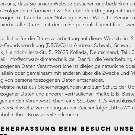
uen uns, dass Sie unsere Website besuchen und bedanken uns
 Im Folgenden informieren wir Sie über den Umgang mit Ihre
zogenen Daten bei der Nutzung unserer Website. Persone
hierbei alle Daten, mit denen Sie persönlich identifiziert we
ortlicher für die Datenverarbeitung auf dieser Website im S
z-Grundverordnung (DSGVO) ist Andreas Schwab, Schwab
k, Heinrich-Hertz-Str. 5, 99625 Kölleda, Deutschland, Tel.: 
ail:
info@schwab-klimatechnik.de
. Der für die Verarbeitung
ogenen Daten Verantwortliche ist diejenige natürliche oder 
e allein oder gemeinsam mit anderen über die Zwecke und Mi
ng von personenbezogenen Daten entscheidet.
Website nutzt aus Sicherheitsgründen und zum Schutz der Ü
ogener Daten und anderer vertraulicher Inhalte (z.B. Beste
en an den Verantwortlichen) eine SSL-bzw. TLS-Verschlüssel
e verschlüsselte Verbindung an der Zeichenfolge „https://“
bol in Ihrer Browserzeile erkennen.
tenerfassung beim Besuch uns