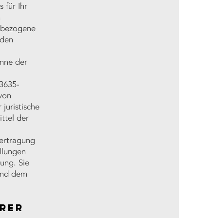
 für Ihr
n
nbezogene
rden
inne der
03635-
 von
juristische
ttel der
bertragung
llungen
ung. Sie
 und dem
erer