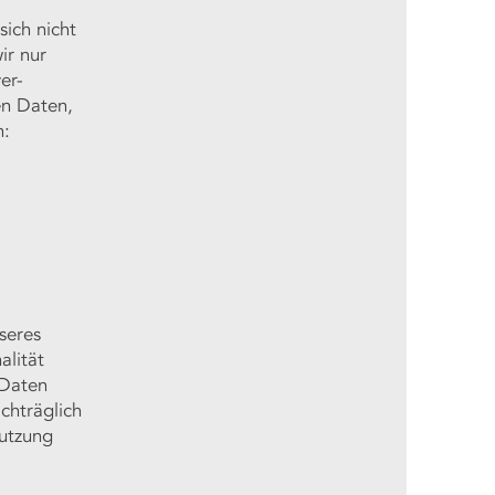
sich nicht
ir nur
er-
en Daten,
n:
seres
alität
 Daten
achträglich
Nutzung