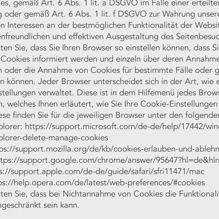
es, gemäß Art. 6 Abs. 1 lit. a DSGVO im Falle einer erteilte
ng oder gemäß Art. 6 Abs. 1 lit. f DSGVO zur Wahrung unser
n Interessen an der bestmöglichen Funktionalität der Websi
nfreundlichen und effektiven Ausgestaltung des Seitenbesuc
ten Sie, dass Sie Ihren Browser so einstellen können, dass S
 Cookies informiert werden und einzeln über deren Annahm
n oder die Annahme von Cookies für bestimmte Fälle oder g
n können. Jeder Browser unterscheidet sich in der Art, wie e
tellungen verwaltet. Diese ist in dem Hilfemenü jedes Brow
, welches Ihnen erläutert, wie Sie Ihre Cookie-Einstellunge
se finden Sie für die jeweiligen Browser unter den folgende
plorer:
https://support.microsoft.com/de-de/help/17442/wi
xplorer-delete-manage-cookies
tps://support.mozilla.org/de/kb/cookies-erlauben-und-ableh
tps://support.google.com/chrome/answer/95647?hl=de&hl
ps://support.apple.com/de-de/guide/safari/sfri11471/mac
ps://help.opera.com/de/latest/web-preferences/#cookies
ten Sie, dass bei Nichtannahme von Cookies die Funktionali
ngeschränkt sein kann.