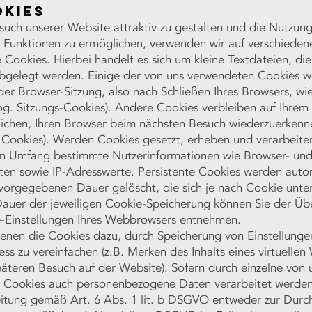
okies
uch unserer Website attraktiv zu gestalten und die Nutzun
 Funktionen zu ermöglichen, verwenden wir auf verschieden
Cookies. Hierbei handelt es sich um kleine Textdateien, die
bgelegt werden. Einige der von uns verwendeten Cookies 
er Browser-Sitzung, also nach Schließen Ihres Browsers, wi
og. Sitzungs-Cookies). Andere Cookies verbleiben auf Ihrem
ichen, Ihren Browser beim nächsten Besuch wiederzuerkenn
e Cookies). Werden Cookies gesetzt, erheben und verarbeite
len Umfang bestimmte Nutzerinformationen wie Browser- un
ten sowie IP-Adresswerte. Persistente Cookies werden autom
 vorgegebenen Dauer gelöscht, die sich je nach Cookie unte
Dauer der jeweiligen Cookie-Speicherung können Sie der Übe
-Einstellungen Ihres Webbrowsers entnehmen.
dienen die Cookies dazu, durch Speicherung von Einstellung
ess zu vereinfachen (z.B. Merken des Inhalts eines virtuelle
päteren Besuch auf der Website). Sofern durch einzelne von 
e Cookies auch personenbezogene Daten verarbeitet werden,
eitung gemäß Art. 6 Abs. 1 lit. b DSGVO entweder zur Durc