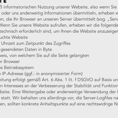
te
ß informatorischen Nutzung unserer Website, also wenn Sie 
n oder uns anderweitig Informationen übermitteln, erheben w
n, die Ihr Browser an unseren Server übermittelt (sog. „Serv
 Wenn Sie unsere Website aufrufen, erheben wir die folgend
 technisch erforderlich sind, um Ihnen die Website anzuzeige
uchte Website
Uhrzeit zum Zeitpunkt des Zugriffes
gesendeten Daten in Byte
eis, von welchem Sie auf die Seite gelangten
r Browser
s Betriebssystem
IP-Adresse (ggf.: in anonymisierter Form)
itung erfolgt gemäß Art. 6 Abs. 1 lit. f DSGVO auf Basis un
n Interesses an der Verbesserung der Stabilität und Funktion
bsite. Eine Weitergabe oder anderweitige Verwendung der
t statt. Wir behalten uns allerdings vor, die Server-Logfiles n
en, sollten konkrete Anhaltspunkte auf eine rechtswidrige 