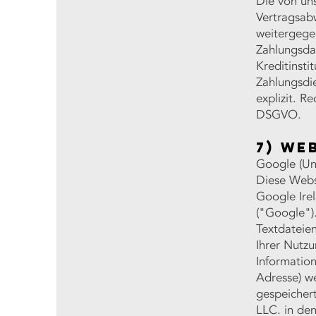
Die von un
Vertragsab
weitergegeb
Zahlungsda
Kreditinsti
Zahlungsdie
explizit. R
DSGVO.
7) We
Google (Uni
Diese Webs
Google Ire
("Google").
Textdateie
Ihrer Nutz
Information
Adresse) w
gespeichert
LLC. in d