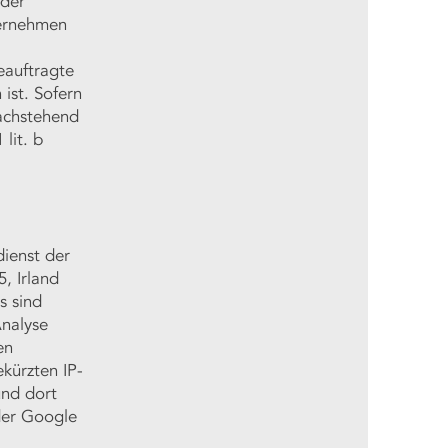
der
ternehmen
eauftragte
 ist. Sofern
nachstehend
lit. b
dienst der
, Irland
s sind
Analyse
en
ekürzten IP-
und dort
 der Google