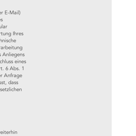
r E-Mail)
es
ular
tung Ihres
hnische
rarbeitung
s Anliegens
chluss eines
t. 6 Abs. 1
er Anfrage
st, dass
setzlichen
g
iterhin