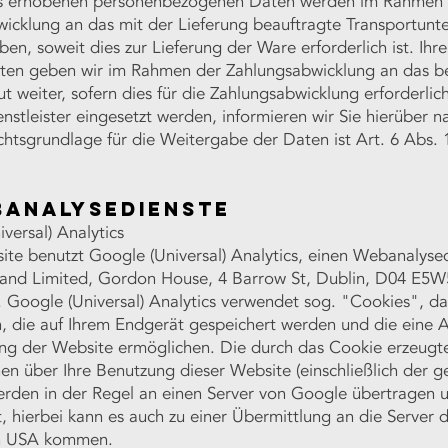
s erhobenen personenbezogenen Daten werden im Rahmen 
wicklung an das mit der Lieferung beauftragte Transportun
en, soweit dies zur Lieferung der Ware erforderlich ist. Ihre
ten geben wir im Rahmen der Zahlungsabwicklung an das b
tut weiter, sofern dies für die Zahlungsabwicklung erforderlich
nstleister eingesetzt werden, informieren wir Sie hierüber 
echtsgrundlage für die Weitergabe der Daten ist Art. 6 Abs. 1 
banalysedienste
versal) Analytics
ite benutzt Google (Universal) Analytics, einen Webanalyse
land Limited, Gordon House, 4 Barrow St, Dublin, D04 E5W5
 Google (Universal) Analytics verwendet sog. "Cookies", da
n, die auf Ihrem Endgerät gespeichert werden und die eine 
ung der Website ermöglichen. Die durch das Cookie erzeugt
en über Ihre Benutzung dieser Website (einschließlich der g
erden in der Regel an einen Server von Google übertragen 
, hierbei kann es auch zu einer Übermittlung an die Server
en USA kommen.